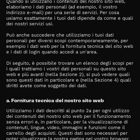
Quando si utilizzano i contenuti del nostro sito web,
elaboriamo i dati personali (ad esempio, il vostro
indirizzo e-mail) per una serie di servizi. Per cosa
usiamo esattamente i tuoi dati dipende da come e quali
dei nostri servizi usi.
Può anche succedere che utilizziamo i tuoi dati
personali per diversi scopi contemporaneamente, per
esempio i dati web per la fornitura tecnica del sito web
e i dati di login quando accedi a un'area.
Di seguito, è possibile trovare un elenco degli scopi per
i quali trattiamo i vostri dati personali su questo sito
web e più avanti (nella Sezione 2), si può vedere quali
sono questi dati in particolare e (nella Sezione 4) quali
diritti avete come soggetto dei dati.
a. Fornitura tecnica del nostro sito web
Utilizziamo i dati descritti al punto 2a per ogni utilizzo
dei contenuti del nostro sito web per il funzionamento
senza errori e, in particolare, per la visualizzazione di
contenuti, lingue, video, immagini e funzioni come il
carrello degli acquisti. Questi dati sono necessari per
poter visualizzare la nostra pagina nel vostro browser.