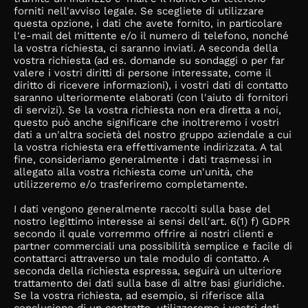
forniti nell'avviso legale. Se scegliete di utilizzare
questa opzione, i dati che avete fornito, in particolare
l'e-mail del mittente e/o il numero di telefono, nonché
la vostra richiesta, ci saranno inviati. A seconda della
vostra richiesta (ad es. domande su sondaggi o per far
valere i vostri diritti di persone interessate, come il
diritto di ricevere informazioni), i vostri dati di contatto
saranno ulteriormente elaborati (con l'aiuto di fornitori
di servizi). Se la vostra richiesta non era diretta a noi,
questo può anche significare che inoltreremo i vostri
dati a un'altra società del nostro gruppo aziendale a cui
la vostra richiesta era effettivamente indirizzata. A tal
fine, consideriamo generalmente i dati trasmessi in
allegato alla vostra richiesta come un'unità, che
utilizzeremo e/o trasferiremo completamente.
I dati vengono generalmente raccolti sulla base del
nostro legittimo interesse ai sensi dell'art. 6(1) f) GDPR
secondo il quale vorremmo offrire ai nostri clienti e
partner commerciali una possibilità semplice e facile di
contattarci attraverso un tale modulo di contatto. A
seconda della richiesta espressa, seguirà un ulteriore
trattamento dei dati sulla base di altre basi giuridiche.
Se la vostra richiesta, ad esempio, si riferisce alla