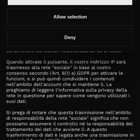
Sulla nostra pagina web utilizziamo i cosiddetti social
plug-in, che abilitano i contenuti della nostra pagina sul
vostro rispettivo profilo di social media.
Allow selection
Poiché i dati devono sempre essere inviati da noi alla
rete in questione, abbiamo bisogno del vostro consenso
separato per questo. A questo scopo, utilizziamo la
Deny
cosiddetta soluzione a due clic sul nostro sito web. Ciò
significa che dovete innanzitutto attivare il pulsante di
condivisione dei social media cliccando su di esso.
Quando attivate il pulsante, il vostro indirizzo IP sarà
trasmesso alla rete "sociale" in base al vostro
consenso secondo l'Art. 6(1) a) GDPR per attivare le
funzioni, e si può quindi condividere i contenuti
nell'ambito dell'account che si mantiene lì. La
preghiamo di leggere l'informativa sulla privacy della
rete in questione per sapere come vengono utilizzati i
suoi dati.
Si prega di notare che questa trasmissione nell'ambito
di responsabilità della rete "sociale" significa che non
possiamo assumere il controllo né la responsabilità del
trattamento dei dati che avviene lì. A questo
trasferimento di dati è legata anche una trasmissione in