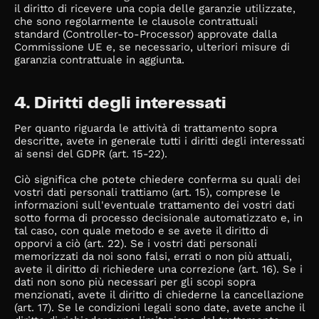
il diritto di ricevere una copia delle garanzie utilizzate,
che sono regolarmente le clausole contrattuali
standard (Controller-to-Processor) approvate dalla
Commissione UE e, se necessario, ulteriori misure di
garanzia contrattuale in aggiunta.
4. Diritti degli interessati
Per quanto riguarda le attività di trattamento sopra
descritte, avete in generale tutti i diritti degli interessati
ai sensi del GDPR (art. 15-22).
Ciò significa che potete chiedere conferma su quali dei
vostri dati personali trattiamo (art. 15), comprese le
informazioni sull'eventuale trattamento dei vostri dati
sotto forma di processo decisionale automatizzato e, in
tal caso, con quale metodo e se avete il diritto di
opporvi a ciò (art. 22). Se i vostri dati personali
memorizzati da noi sono falsi, errati o non più attuali,
avete il diritto di richiedere una correzione (art. 16). Se i
dati non sono più necessari per gli scopi sopra
menzionati, avete il diritto di chiederne la cancellazione
(art. 17). Se le condizioni legali sono date, avete anche il