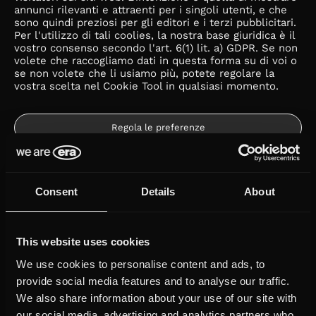
annunci rilevanti e attraenti per i singoli utenti, e che
sono quindi preziosi per gli editori e i terzi pubblicitari.
Per l'utilizzo di tali coolies, la nostra base giuridica è il
vostro consenso secondo l'art. 6(1) lit. a) GDPR. Se non
volete che raccogliamo dati in questa forma su di voi o
se non volete che li usiamo più, potete regolare la
vostra scelta nel Cookie Tool in qualsiasi momento.
Regola le preferenze
e. Annunci con contenuti esterni (reti social, video)
Consent
Details
About
Integriamo regolarmente nel nostro sito web anche
contenuti di fornitori terzi - ad esempio da reti "social"
come YouTube, Twitter o Instagram. Per integrare e
This website uses cookies
visualizzare questi contenuti nei contenuti del nostro
sito web, è tecnicamente necessario trasmettere il tuo
We use cookies to personalise content and ads, to
indirizzo IP al gestore del relativo servizio (maggiori
provide social media features and to analyse our traffic.
dettagli al punto 3 in basso).
We also share information about your use of our site with
Può inoltre accadere (ad esempio nel caso di YouTube, il
our social media, advertising and analytics partners who