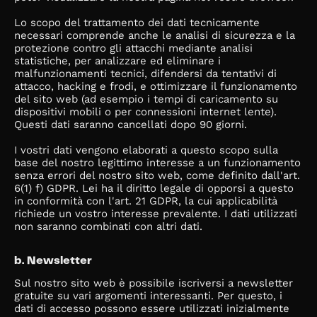
Lo scopo del trattamento dei dati tecnicamente
necessari comprende anche le analisi di sicurezza e la
protezione contro gli attacchi mediante analisi
statistiche, per analizzare ed eliminare i
malfunzionamenti tecnici, difendersi da tentativi di
attacco, hacking e frodi, e ottimizzare il funzionamento
del sito web (ad esempio i tempi di caricamento su
dispositivi mobili o per connessioni internet lente).
Questi dati saranno cancellati dopo 90 giorni.
I vostri dati vengono elaborati a questo scopo sulla
base del nostro legittimo interesse a un funzionamento
senza errori del nostro sito web, come definito dall'art.
6(1) f) GDPR. Lei ha il diritto legale di opporsi a questo
in conformità con l'art. 21 GDPR, la cui applicabilità
richiede un vostro interesse prevalente. I dati utilizzati
non saranno combinati con altri dati.
b. Newsletter
Sul nostro sito web è possibile iscriversi a newsletter
gratuite su vari argomenti interessanti. Per questo, i
dati di accesso possono essere utilizzati inizialmente