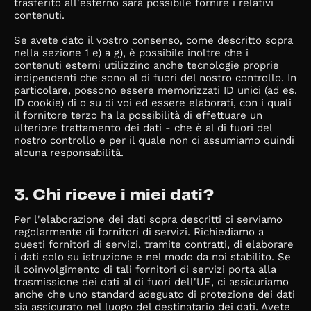
trasferito all'esterno sarà possibile fornire i relativi
contenuti.
Se avete dato il vostro consenso, come descritto sopra
nella sezione 1 e) a g), è possibile inoltre che i
contenuti esterni utilizzino anche tecnologie proprie
indipendenti che sono al di fuori del nostro controllo. In
particolare, possono essere memorizzati ID unici (ad es.
ID cookie) di o su di voi ed essere elaborati, con i quali
il fornitore terzo ha la possibilità di effettuare un
ulteriore trattamento dei dati - che è al di fuori del
nostro controllo e per il quale non ci assumiamo quindi
alcuna responsabilità.
3. Chi riceve i miei dati?
Per l'elaborazione dei dati sopra descritti ci serviamo
regolarmente di fornitori di servizi. Richiediamo a
questi fornitori di servizi, tramite contratti, di elaborare
i dati solo su istruzione e nel modo da noi stabilito. Se
il coinvolgimento di tali fornitori di servizi porta alla
trasmissione dei dati al di fuori dell'UE, ci assicuriamo
anche che uno standard adeguato di protezione dei dati
sia assicurato nel luogo del destinatario dei dati. Avete