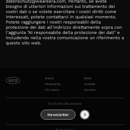
datenschutz@weareera.com. Pertanto, se avete
bisogno di ulteriori informazioni sul trattamento dei
vostri dati o se volete esercitare i vostri diritti come
interessati, potete contattarci in qualsiasi momento.
Potete raggiungere i nostri responsabili della
protezione dei dati all'indirizzo direttamente sopra con
l'aggiunta "Al responsabile della protezione dei dati" e
includendo nella vostra comunicazione un riferimento a
questo sito web.
Brand
News
Personality
Contatti
Chi siamo
Carriera
Iscriviti alla nostra
Newsletter