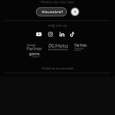
Meld je aan voor onze
Nieuwsbrief
Volg ons op
© 2025 we are era GmbH
Gedragscode voor zakenpartners
Imprint
Algemene voorwaarden
Privacybeleid