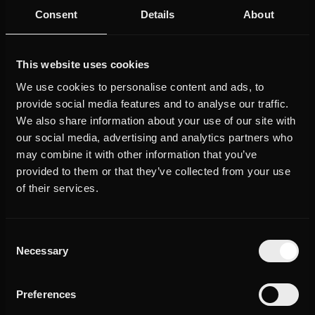
Productie met
Productie met
WOW / Sky
Tinder
In de wereld van nu kunnen mensen met dezelfde interesses
Consent
Details
About
elkaar eenvoudig vinden en ontmoeten. Duizenden of zelfs
miljoenen mensen met gelijke passies zijn slechts een muisklik
van elkaar verwijderd. Waarden, interesses en denkbeelden
verbinden en maken van groepen mensen communities. Wij
This website uses cookies
geloven in marktsegmentatie waarbij mensen overeenkomsten
in cosumentengedrag vertonen op basis van gedeelde
We use cookies to personalise content and ads, to
psychografische kenmerken.
provide social media features and to analyse our traffic.
We also share information about your use of our site with
our social media, advertising and analytics partners who
Slide 2 of 4.
may combine it with other information that you’ve
provided to them or that they’ve collected from your use
German Media Award
Eyes & Ears Europe Award
of their services.
2020
2020
Consent
Necessary
Selection
Civis Media Award
Educational Media Award
2019
2019
Preferences