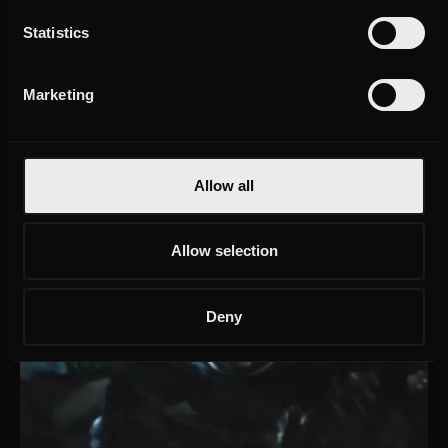
Economic Film Award
Fast Forward Science Award
Statistics
2019
2019
Marketing
Webfest Berlin Award
Effie Gold Award
2017
2017
Allow all
Onze expertise
Allow selection
Relevante content ontwikkelen voor iedere doelgroep
Deny