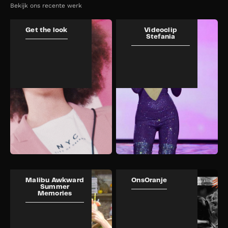
Bekijk ons recente werk
Get the look
Videoclip
Stefania
Malibu Awkward
OnsOranje
Summer
Memories