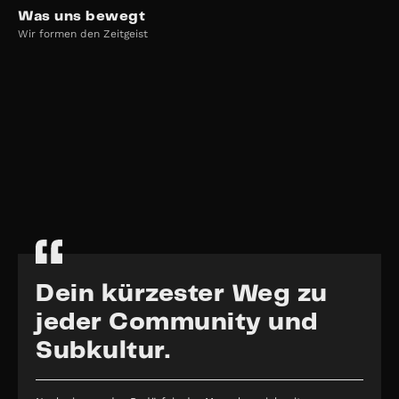
Was uns bewegt
Wir formen den Zeitgeist
Dein kürzester Weg zu
jeder Community und
Subkultur.
Kampagne mit
Produktion mit
WOW / Sky
Tinder