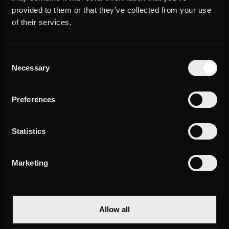
Deutscher Wirtschaftsfilmpreis
Fast Forward Science Award
provided to them or that they’ve collected from your use
2019
2019
of their services.
Consent
Webfest Berlin Award
Effie Gold Award
Necessary
Selection
2017
2017
Preferences
Unsere Expertise
Geschichten mit Attitüde für jede Zielgruppe
Statistics
Marketing
Allow all