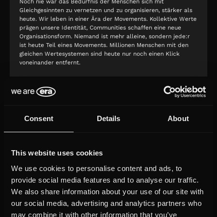
Noch nie war das Bedürfnis der Menschen sich mit
Gleichgesinnten zu vernetzen und zu organisieren, stärker als
heute. Wir leben in einer Ära der Movements. Kollektive Werte
prägen unsere Identität, Communities schaffen eine neue
Organisationsform. Niemand ist mehr alleine, sondern jede:r
ist heute Teil eines Movements. Millionen Menschen mit den
gleichen Wertesystemen sind heute nur noch einen Klick
voneinander entfernt.
Slide 2 of 4.
Consent
Details
About
Deutscher Mediapreis
Eyes & Ears Europe Award
2020
2020
This website uses cookies
We use cookies to personalise content and ads, to
Civis Medienpreis
Pädagogischer Medienpreis
provide social media features and to analyse our traffic.
2019
2019
We also share information about your use of our site with
our social media, advertising and analytics partners who
may combine it with other information that you’ve