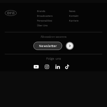
Brands
News
Broadcasters
Kontakt
Personalities
Karriere
Über Uns
Abonniere unseren
Newsletter
Folge uns
© 2025 weareera GmbH