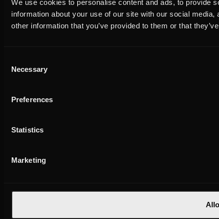
We use cookies to personalise content and ads, to provide so
information about your use of our site with our social media,
other information that you’ve provided to them or that they’ve
Consent
Necessary
Selection
Preferences
Statistics
Marketing
Allo
unsere Services für