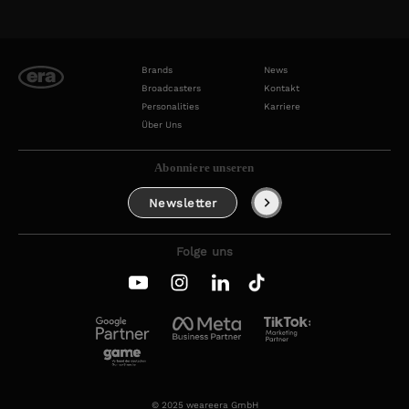
Brands
News
Broadcasters
Kontakt
Personalities
Karriere
Über Uns
Abonniere unseren
Newsletter
Folge uns
© 2025 weareera GmbH