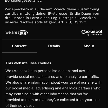
EU sichergestellt ist.
Wir speichern in zu diesem Zweck deine Zustimmung
zur Übermittlung deiner IP-Adresse für die Dauer von
drei Jahren in Form eines Log-Eintrags zu Zwecken
unserer Nachweispflicht gem. Art. 7 (1) DSGVO.
f. Social Plugins
Wir verwenden auf unserer Webseite sog. Social
Plugins, die es dir ermöglichen Seiteninhalte von uns
Consent
Details
About
auf deinem jeweiligen Social Media Profil zu teilen.
Weil hierbei notwendigerweise immer Daten von uns an
das jeweilige Netzwerk übermittelt werden müssen,
This website uses cookies
benötigen wir hierzu deine gesonderte Zustimmung.
We use cookies to personalise content and ads, to
Hierzu verwenden wir die sogenannte zwei-Klick-
Lösung auf unserer Webseite. Das bedeutet, dass du
provide social media features and to analyse our traffic.
den Social Media Sharing Button erst gezielt durch
We also share information about your use of our site with
einen Klick freischalten musst.
our social media, advertising and analytics partners who
Sofern du den Button freischaltest, wird deine IP-
may combine it with other information that you’ve
Adresse zur Funktionsherstellung an das „soziale“
provided to them or that they’ve collected from your use
Netzwerk auf Basis deiner Einwilligung gem. Art. 6 (1) a
of their services.
DSGVO übermittelt und du kannst Inhalte im Rahmen