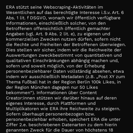
ERA stützt seine Webscraping-Aktivitäten im
Wesentlichen auf das berechtigte Interesse i.S.v. Art. 6
Abs. 1 lit. f DSGVO, wonach wir öffentlich verfügbare
Informationen, einschließlich solcher, von den
Betroffenen offensichtlich öffentlich gemachter
Angaben (vgl. Art. 9 Abs. 2 lit. e), zu eigenen und
kommerziellen Zwecken nutzen dürfen, sofern nicht
die Rechte und Freiheiten der Betroffenen überwiegen.
Dies stellen wir sicher, indem wir die Reichweite der
Auswertungen zweckbestimmt von quantitativen und
qualitativen Einschränkungen abhängig machen und,
sofern und soweit möglich, von der Erhebung
personenbeziehbarer Daten vollständig absehen, etwa
indem wir ausschließlich Metadaten (z.B. „Post XY zum
Thema Fußball hat in der Region Berlin 100k Likes, in
der Region München dagegen nur 50 Likes
bekommen“). Informationen über Content
Creator:innen stützen wir darüber hinaus auf deren
eigenes Interesse, durch Plattformen und
Multiplikatoren wie ERA ihre Reichweite zu steigern.
Sofern überhaupt personenbezogen bzw.
personenbeziehbar erhoben, speichert ERA die unter
Ziffer 2.e. beschriebenen Datenarten zu dem hierin
genannten Zweck für die Dauer von höchstens 18