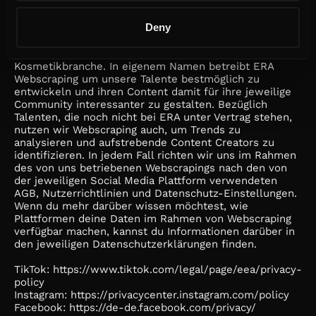
Ziffer 2 e genannten Webscraping-Daten. Die konkret
verwendeten Daten können dabei abhängig vom
Deny
Kunden und/oder einer Kampagne wechseln (bspw.
wünschen sich Kunden aus dem Automobilsektor
andere Informationen als Kunden aus der
Kosmetikbranche. In eigenem Namen betreibt ERA
Webscraping um unsere Talente bestmöglich zu
entwickeln und ihren Content damit für ihre jeweilige
Community interessanter zu gestalten. Bezüglich
Talenten, die noch nicht bei ERA unter Vertrag stehen,
nutzen wir Webscraping auch, um Trends zu
analysieren und aufstrebende Content Creators zu
identifizieren. In jedem Fall richten wir uns im Rahmen
des von uns betriebenen Webscrapings nach den von
der jeweiligen Social Media Plattform verwendeten
AGB, Nutzerrichtlinien und Datenschutz-Einstellungen.
Wenn du mehr darüber wissen möchtest, wie
Plattformen deine Daten im Rahmen von Webscraping
verfügbar machen, kannst du Informationen darüber in
den jeweiligen Datenschutzerklärungen finden.
TikTok: https://www.tiktok.com/legal/page/eea/privacy-
policy
Instagram: https://privacycenter.instagram.com/policy
Facebook: https://de-de.facebook.com/privacy/