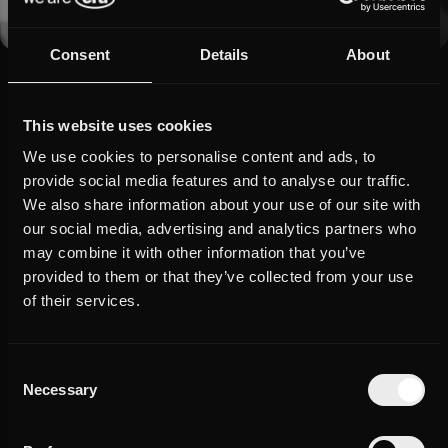
Consent
Details
About
This website uses cookies
Mehr über unsere Projekte erfahren und immer auf dem
We use cookies to personalise content and ads, to
aktuellsten Stand bleiben? Kein Problem! Hier erwarten Dich
provide social media features and to analyse our traffic.
regelmäßig Updates und News zu unseren jüngsten
Produktionen, Partnerschaften und Kampagnen, Europas
We also share information about your use of our site with
talentiersten Personalities und exklusive Insights aus der Welt
our social media, advertising and analytics partners who
des Influencer-Marketings.
may combine it with other information that you’ve
provided to them or that they’ve collected from your use
of their services.
Featured News
Consent
Industry
Preisverleihung in Berlin: Das sind die Gewinner:innen
Necessary
des Deutschen Podcast Awards 2026
Selection
May 13, 2026