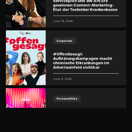
Serviceplan und We Are Era
gewinnen Content-Marketing-
Etat der Techniker Krankenkasse
June 19, 2026
Corporate
#OffenGesagt:
Aufklärungskampagne macht
chronische Erkrankungen im
Arbeitsumfeld sichtbar
June 9, 2026
Personalities
Video-Podcast „Sassy Bubble“
feiert erste Live-Show in Köln
June 4, 2026