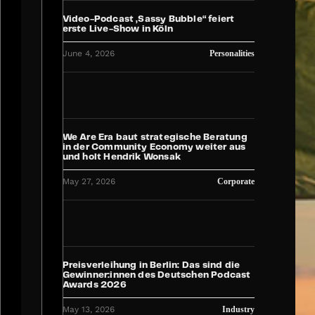
Video-Podcast „Sassy Bubble“ feiert
erste Live-Show in Köln
June 4, 2026
Personalities
We Are Era baut strategische Beratung
in der Community Economy weiter aus
und holt Hendrik Wonsak
May 27, 2026
Corporate
Preisverleihung in Berlin: Das sind die
Gewinner:innen des Deutschen Podcast
Awards 2026
May 13, 2026
Industry