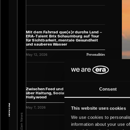
Mit dem Fahrrad que(e)r durchs Land ‒
ERA-Talent Brix Schaumburg auf Tour
für Sichtbarkeit, mentale Gesundheit
und sauberes Wasser
May 12, 2026
Personalities
Consent
Zwischen Feed und Filmset: Jana Riva
über Haltung, Social Media und
Hollywood
Menü
May 7, 2026
Personalities
This website uses cookies
We use cookies to personalis
information about your use of