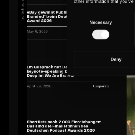
zurück zu allen News
other information that you’ve
eBay gewinnt Publikumspreis “Brand &
Consent
Branded“ beim Deutschen Podcast
Award 2026
Necessary
Selection
May 6, 2026
Industry
Deny
Im Gespräch mit Deutschlands erster
keynote-speaking Drag Queen: Meryl
Deep im We Are Era HQ
April 29, 2026
Corporate
Shortlists nach 2.000 Einreichungen:
Das sind die Finalist:innen des
Deutschen Podcast Awards 2026