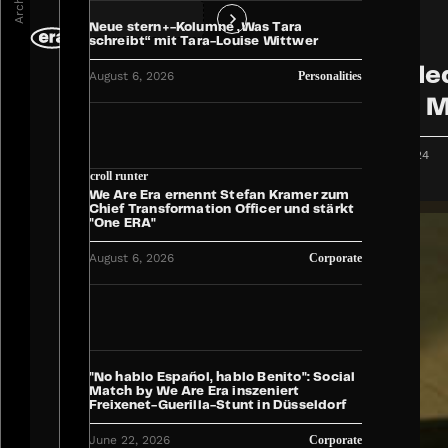
Archiv
Neue stern+-Kolumne „Was Tara
schreibt“ mit Tara-Louise Wittwer
DE
Social Me
August 6, 2026
Personalities
erobern M
Industry
September 12, 2024
Scroll runter
We Are Era ernennt Stefan Kramer zum
Chief Transformation Officer und stärkt
"One ERA"
August 6, 2026
Corporate
"No hablo Español, hablo Benito": Social
Match by We Are Era inszeniert
Freixenet-Guerilla-Stunt in Düsseldorf
June 22, 2026
Corporate