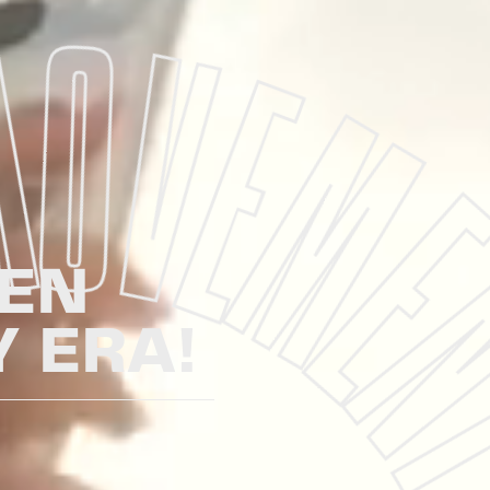
EN
Y ERA!