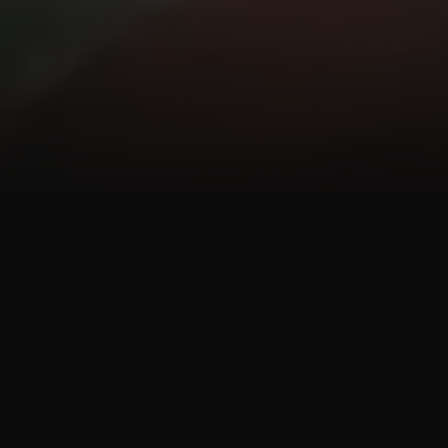
o och talangbyrå