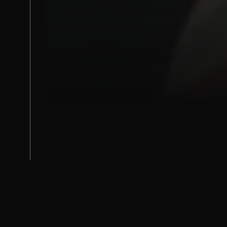
Vilka är vi?
Europas första hybrid av studi