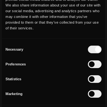
We also share information about your use of our site with
our social media, advertising and analytics partners who
may combine it with other information that you’ve
provided to them or that they’ve collected from your use
of their services.
Community Economy
& Social
Trend
Report
Consent
Necessary
La comunicazione sui social è sempre più personale e guidata dalle
Selection
community.
Per i brand non conta più solo quante persone si raggiungono, ma
Preferences
q
uanto si riesce a essere rilevanti per loro
.
Nel nostro nuovo report esploriamo l’evoluzione della creator
Statistics
economy verso la sua fase più matura, la community economy.
Analizziamo 6 tendenze social che stanno ridefinendo la
partecipazione online: format, comportamenti e linguaggi che
Marketing
attivano davvero il senso di appartenenza.
Il report raccoglie il punto di vista di brand, creator ed esperti di