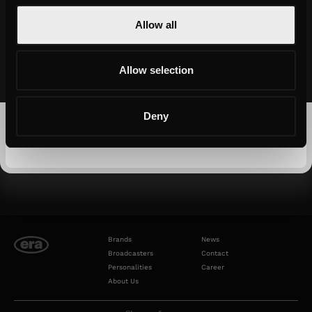
diritti digitali, mettendo a confronto prospettive con uno sguardo
pratico e applicabile al mercato dell’influencer marketing e del paid
Allow all
media sulle piattaforme social.
Abbiamo pensato questo contenuto come fonte di ispirazione e
Allow selection
framework strategico per capire come i brand possano creare
relazioni più autentiche con le proprie community.
Deny
Brands
News
Broadcasters
Contact
Personalities
Career
About Us