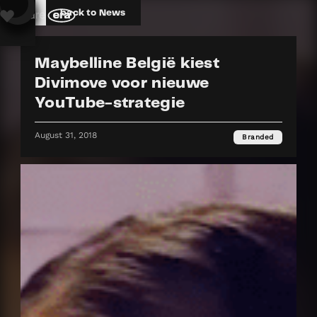
back to News
Deze website gebruikt cookies voor een betere internet ervaring. Indien
u accepteert geeft u toestemming voor gebruik van cookies. Voor meer
informatie raadpleegt u onze
privacy policy.
Maybelline België kiest
Divimove voor nieuwe
YouTube-strategie
August 31, 2018
Branded