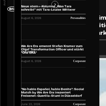
Archiv
Neue stern+-Kolumne „Was Tara
schreibt“ mit Tara-Louise Wittwer
DE
Aus Divim
August 6, 2026
Personalities
Neupositi
Dachmar
Corporate
June 8, 2021
We Are Era ernennt Stefan Kramer zum
Chief Transformation Officer und stärkt
Scroll runter
"One ERA"
August 6, 2026
Corporate
"No hablo Español, hablo Benito": Social
Match by We Are Era inszeniert
Freixenet-Guerilla-Stunt in Düsseldorf
June 22, 2026
Corporate