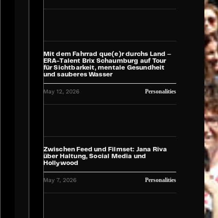
Mit dem Fahrrad que(e)r durchs Land ‒
ERA-Talent Brix Schaumburg auf Tour
für Sichtbarkeit, mentale Gesundheit
und sauberes Wasser
May 12, 2026
Personalities
Zwischen Feed und Filmset: Jana Riva
über Haltung, Social Media und
Hollywood
May 7, 2026
Personalities