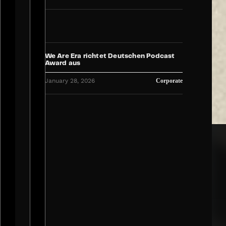
We Are Era richtet Deutschen Podcast
Award aus
January 28, 2026
Corporate
We Are Era und MIPCOM London:
Partnerschaft für die Zukunft der
Community Economy
January 22, 2026
Corporate