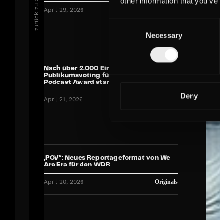
zurück zu allen News
other information that you’ve
April 29, 2026
Corporate
Consent
Necessary
Selection
Nach über 2.000 Einreichungen:
Publikumsvoting für den Deutschen
Podcast Award startet
Deny
April 21, 2026
Events
„POV“: Neues Reportageformat von We
Are Era für den WDR
April 20, 2026
Originals